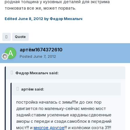
родная толщина у кузовных деталей для экстрима
тонковата все же, может порвать.
Edited
June 8, 2012
by Федор Михалыч
Quote
артём1674372610
Posted
June 7, 2012
Федор Михалыч said:
артём said:
постройка началась с зимы!!!!и до сих пор
двигается по маленьку-сейчас меняю мост
задний.ставим усиленные карданы.сдвоенные
аморы с переди и сзади.самоблок в передний
мост!!! и
многое другое
!!! и колёсики охота 31!!!