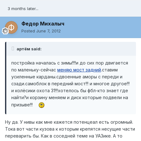
3 months later...
Федор Михалыч
Posted
June 7, 2012
артём said:
постройка началась с зимы!!!!и до сих пор двигается
по маленьку-сейчас
меняю мост задний
.ставим
усиленные карданы.сдвоенные аморы с переди и
сзади.самоблок в передний мост!!! и многое другое!!!
и колёсики охота 31!!!хотелось бы фбл-кто знает где
найти?и корзину меняем и диск которые подвели на
призыве!!!
Ну да. У нивы как мне кажется потенцеал есть огромный.
Тока вот части кузова к которым крепятся несущие части
переварить бы. Как в соседней теме на УАЗике. А то