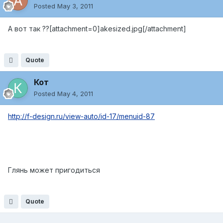
Posted
May 3, 2011
А вот так ??[attachment=0]akesized.jpg[/attachment]
Quote
Кот
Posted
May 4, 2011
http://f-design.ru/view-auto/id-17/menuid-87
Глянь может пригодиться
Quote