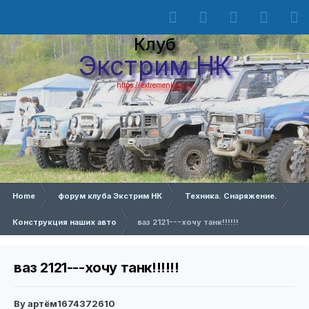
Клуб
Экстрим НК
https://extremenk42.ru
Home
форум клуба Экстрим НК
Техника. Снаряжение.
Конструкция наших авто
ваз 2121---хочу танк!!!!!!
ваз 2121---хочу танк!!!!!!
By
артём1674372610